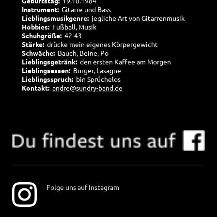
Geburtstag:
19.10.1984
Instrument:
Gitarre und Bass
Lieblingsmusikgenre:
jegliche Art von Gitarrenmusik
Hobbies:
Fußball, Musik
Schuhgröße:
42-43
Stärke:
drücke mein eigenes Körpergewicht
Schwäche:
Bauch, Beine, Po
Lieblingsgetränk:
den ersten Kaffee am Morgen
Lieblingsessen:
Burger, Lasagne
Lieblingsspruch:
bin Sprüchelos
Kontakt:
andre@sundry-band.de
Folge uns auf Instagram