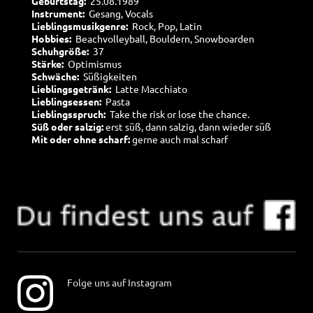
Geburtstag:
25.08.1989
Instrument:
Gesang, Vocals
Lieblingsmusikgenre:
Rock, Pop, Latin
Hobbies:
Beachvolleyball, Bouldern, Snowboarden
Schuhgröße:
37
Stärke:
Optimismus
Schwäche:
Süßigkeiten
Lieblingsgetränk:
Latte Macchiato
Lieblingsessen:
Pasta
Lieblingsspruch:
Take the risk or lose the chance.
Süß oder salzig:
erst süß, dann salzig, dann wieder süß
Mit oder ohne scharf:
gerne auch mal scharf
Folge uns auf Instagram